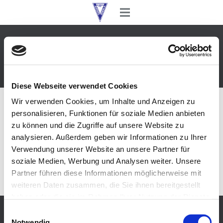
dmhnaturstein
Start
dmhnaturstein
Diese Webseite verwendet Cookies
Wir verwenden Cookies, um Inhalte und Anzeigen zu
personalisieren, Funktionen für soziale Medien anbieten
zu können und die Zugriffe auf unsere Website zu
analysieren. Außerdem geben wir Informationen zu Ihrer
Verwendung unserer Website an unsere Partner für
soziale Medien, Werbung und Analysen weiter. Unsere
Du musst
angemeldet
sein, um einen Kommentar
Partner führen diese Informationen möglicherweise mit
abzugeben.
weiteren Daten zusammen, die Sie ihnen bereitgestellt
haben oder die sie im Rahmen Ihrer Nutzung der Dienste
gesammelt haben. Sie geben Einwilligung zu unseren
Einwilligungsauswahl
© Burgsee Verein Schwerin e.V.
Cookies, wenn Sie unsere Webseite weiterhin nutzen.
Notwendig